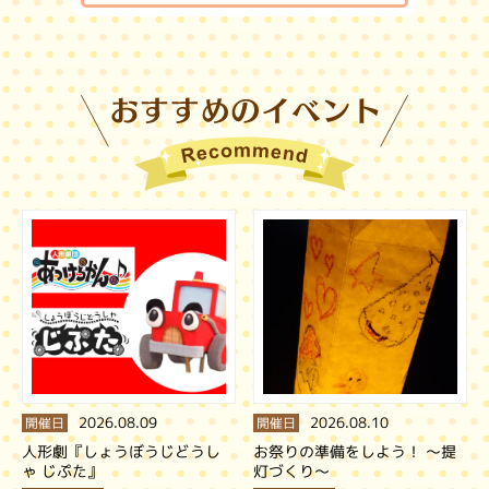
お勧めの
2026.08.09
2026.08.10
開催日
開催日
人形劇『しょうぼうじどうし
お祭りの準備をしよう！ ～提
ゃ じぷた』
灯づくり～