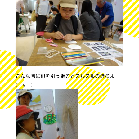
こんな風に紐を引っ張るとスルスルのぼるよ
(⌒∇⌒)