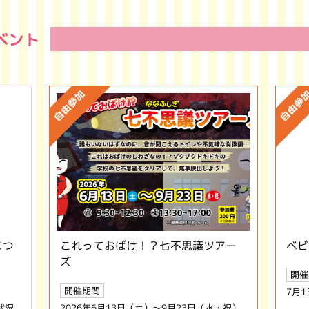
イベント
につ
これっておばけ！？七不思議ツアー
ベビ
ズ
開催
開催期間
7月
状況
2026年6月13日（土）～9月23日（水・祝）